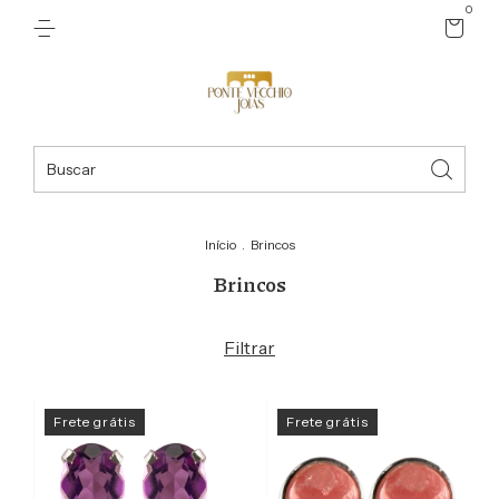
0
Início
.
Brincos
Brincos
Filtrar
Frete grátis
Frete grátis