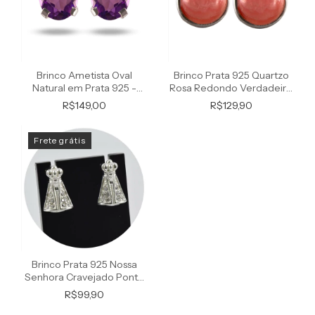
Brinco Ametista Oval
Brinco Prata 925 Quartzo
Natural em Prata 925 -
Rosa Redondo Verdadeiro
Ponte Vecchio
e Natural
R$149,00
R$129,90
Frete grátis
Brinco Prata 925 Nossa
Senhora Cravejado Ponte
Vecchio Joias
R$99,90