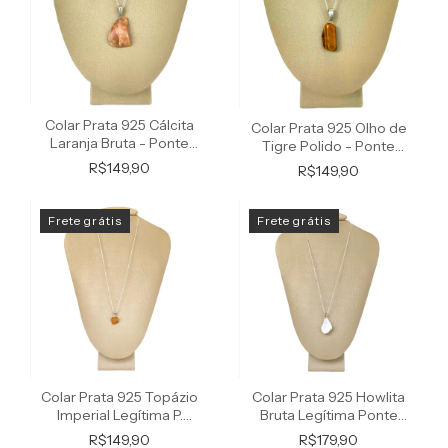
Colar Prata 925 Cálcita
Colar Prata 925 Olho de
Laranja Bruta - Ponte
Tigre Polido - Ponte
Vecchio Joias
Vecchio Joias
R$149,90
R$149,90
Frete grátis
Frete grátis
Colar Prata 925 Topázio
Colar Prata 925 Howlita
Imperial Legítima P.
Bruta Legítima Ponte
Vecchio Joias
Vecchio Joias
R$149,90
R$179,90