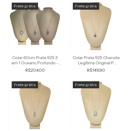
Frete grátis
Frete grátis
Colar 60cm Prata 925 3
Colar Prata 925 Charoita
em 1 Oceano Profundo -
Legítima Original P.
Ponte Vecchio
Vecchio Joias
R$204,00
R$149,90
Frete grátis
Frete grátis