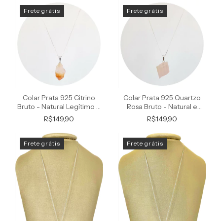
Frete grátis
Frete grátis
Colar Prata 925 Citrino
Colar Prata 925 Quartzo
Bruto - Natural Legítimo P.
Rosa Bruto - Natural e
Vecchio
Legítimo
R$149,90
R$149,90
Frete grátis
Frete grátis