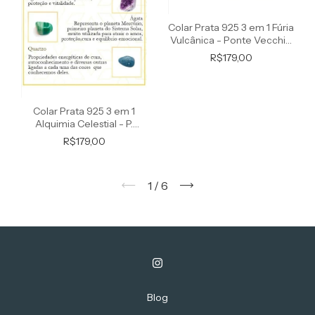
Colar Prata 925 3 em 1 Fúria
Vulcânica - Ponte Vecchio
Joias
R$179,00
Colar Prata 925 3 em 1
Alquimia Celestial - P.
Vecchio Joias
R$179,00
1
/
6
Blog