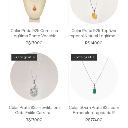
Colar Prata 925 Cornalina
Colar Prata 925 Topázio
Legítima Ponte Vecchio
Imperial Natural Legítimo P.
Joias
Vecchio
R$179,90
R$149,90
Frete grátis
Frete grátis
Colar Prata 925 Howlita em
Colar 50cm Prata 925 com
Gota Estilo Carrara -
Esmeralda Lapidada P.
Natural
Vecchio Joias
R$179,90
R$774,90