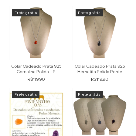
Frete grátis
Frete grátis
Colar Cadeado Prata 925
Colar Cadeado Prata 925
Cornalina Polida - P.
Hematita Polida Ponte
Vecchio Joias
Vecchio Joias
R$119,90
R$119,90
Frete grátis
Frete grátis