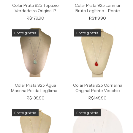
Colar Prata 925 Topázio
Colar Prata 925 Larimar
Verdadeiro Original P.
Bruto Legítimo - Ponte
Vecchio Joias
Vecchio Joias
R$179,90
R$119,90
Frete grátis
Frete grátis
Colar Prata 925 Água
Colar Prata 925 Cornalina
Marinha Polida Legítima -
Original Ponte Vecchio
Ponte Vecchio
Joias
R$139,90
R$149,90
Frete grátis
Frete grátis