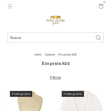
0
Início
.
Colares
.
Em prata 925
Em prata 925
Filtrar
Frete grátis
Frete grátis