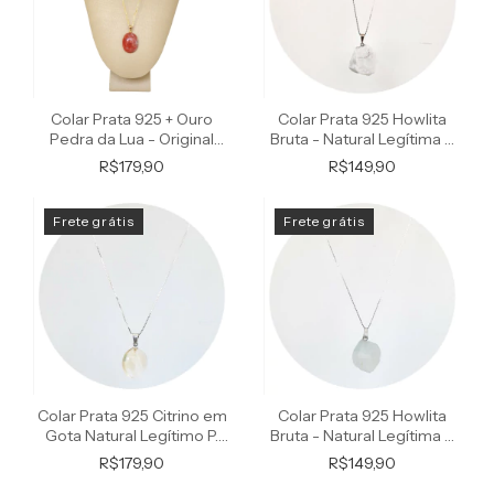
Colar Prata 925 + Ouro
Colar Prata 925 Howlita
Pedra da Lua - Original
Bruta - Natural Legítima P.
Ponte Vecchio
Vecchio
R$179,90
R$149,90
Frete grátis
Frete grátis
Colar Prata 925 Citrino em
Colar Prata 925 Howlita
Gota Natural Legítimo P.
Bruta - Natural Legítima P.
Vecchio
Vecchio
R$179,90
R$149,90