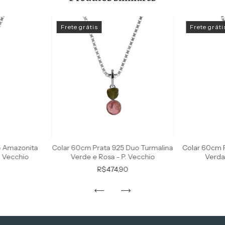
Frete grátis
Frete gráti
5 Amazonita
Colar 60cm Prata 925 Duo Turmalina
Colar 60cm P
. Vecchio
Verde e Rosa - P. Vecchio
Verda
R$474,90