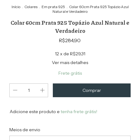
Início
.
Colares
.
Em prata 925
.
Colar 60cm Prata 925 Topázio Azul
Natural e Verdadeiro
Colar 60cm Prata 925 Topázio Azul Natural e
Verdadeiro
R$284,90
12
x de
R$29,31
Ver mais detalhes
Frete grátis
Adicione este produto e
tenha frete grátis!
Alterar CEP
Entregas para o CEP:
Meios de envio