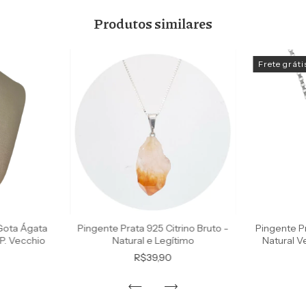
Produtos similares
Frete gráti
Gota Ágata
Pingente Prata 925 Citrino Bruto -
Pingente P
P. Vecchio
Natural e Legítimo
Natural V
R$39,90