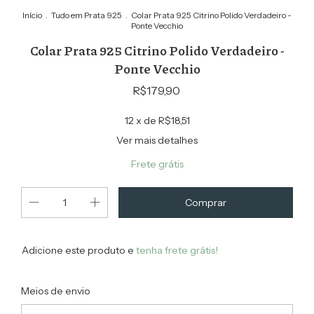
Início
.
Tudo em Prata 925
.
Colar Prata 925 Citrino Polido Verdadeiro -
Ponte Vecchio
Colar Prata 925 Citrino Polido Verdadeiro -
Ponte Vecchio
R$179,90
12
x de
R$18,51
Ver mais detalhes
Frete grátis
Adicione este produto e
tenha frete grátis!
Alterar CEP
Entregas para o CEP:
Meios de envio