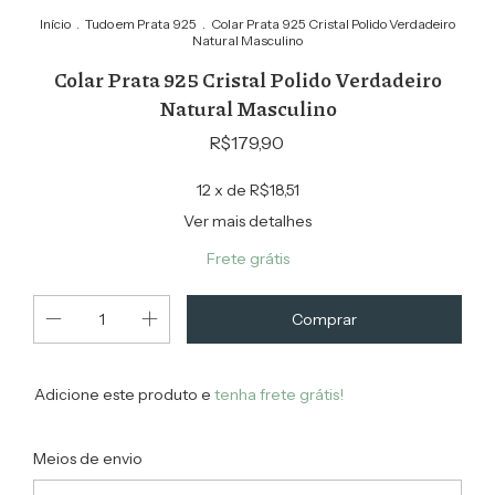
Início
.
Tudo em Prata 925
.
Colar Prata 925 Cristal Polido Verdadeiro
Natural Masculino
Colar Prata 925 Cristal Polido Verdadeiro
Natural Masculino
R$179,90
12
x de
R$18,51
Ver mais detalhes
Frete grátis
Adicione este produto e
tenha frete grátis!
Alterar CEP
Entregas para o CEP:
Meios de envio