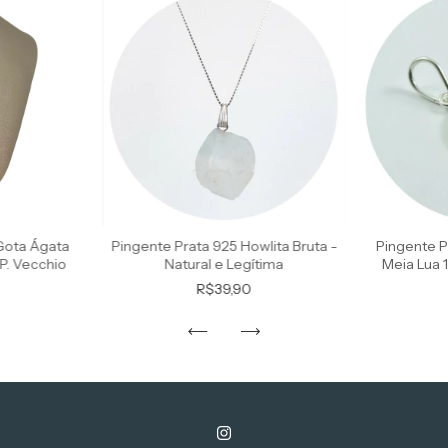
Gota Ágata
Pingente Prata 925 Howlita Bruta -
Pingente P
P. Vecchio
Natural e Legítima
Meia Lua 
R$39,90